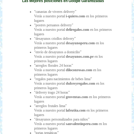
Las Mejores posiciones en Google Garantizadas
“canastas de viveres delivery”
Verás a nuestro portal
i-quiero.com
en los primeros
lugares
“postres peruanos delivery"
Verás a nuestro portal
deliregalos.com
en los primeros
lugares
“desayunos criollos delivery”
Verás a nuestro portal
desayunoperu.com
en los
primeros lugares
“envío de desayunos a domicilio”
Verás a nuestro portal
desayunos.com.pe
en los
primeros lugares
“arreglos florales 24 horas”
Verás a nuestro portal
diloconrosas.com
en los
primeros lugares
“regalos para nacimientos de bebes lima”
Verás a nuestro portal
dulcesyregalos.com
en los
primeros lugares
“delivery trago 24 horas”
Verás a nuestro portal
geoventas.com
en los primeros
lugares
“arreglos frutales lima”
Verás a nuestro portal
lafrutita.com
en los primeros
lugares
“desayunos personalizados para niños”
Verás a nuestro portal
sanvalentinperu.com
en los
primeros lugares
“tortas temáticas”