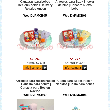
Canastas para bebes
Arreglos para Baby Shower
Recien Nacidos Delivery
de niño | Canasta nuevo
Regalos Ancon
bebe
Web-DyRMCB05
Web-DyRMCB06
S/. 242
S/. 242
(
Normal S/. 294
)
(
Normal S/. 294
)
Arreglos para recien nacido
Cesta para Bebes recien
| Canasta para bebito |
Nacidos | Cesta para bebes
Canasta para Recien
Nacido
Web-DyRMCB07
Web-DyRMCB08