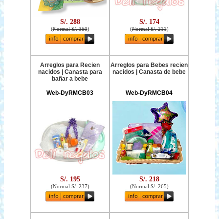
S/. 288
S/. 174
(
Normal S/. 350
)
(
Normal S/. 211
)
Arreglos para Recien
Arreglos para Bebes recien
nacidos | Canasta para
nacidos | Canasta de bebe
bañar a bebe
Web-DyRMCB03
Web-DyRMCB04
S/. 195
S/. 218
(
Normal S/. 237
)
(
Normal S/. 265
)