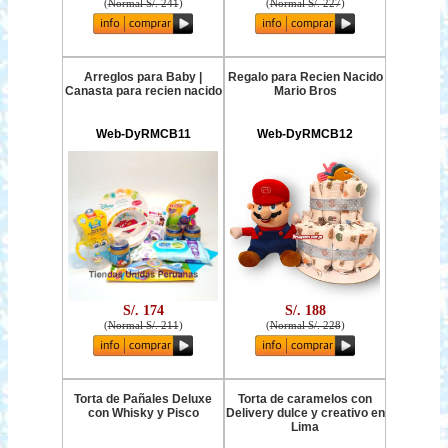
(
Normal S/. 241
)
(
Normal S/. 227
)
Arreglos para Baby |
Regalo para Recien Nacido
Canasta para recien nacido
Mario Bros
Web-DyRMCB11
Web-DyRMCB12
S/. 174
S/. 188
(
Normal S/. 211
)
(
Normal S/. 228
)
Torta de Pañales Deluxe
Torta de caramelos con
con Whisky y Pisco
Delivery dulce y creativo en
Lima