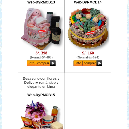
Web-DyRMCB13
Web-DyRMCB14
S/. 398
S/. 160
(
Normal S/. 485
)
(
Normal S/. 194
)
Desayuno con flores y
Delivery romántico y
elegante en Lima
Web-DyRMCB15