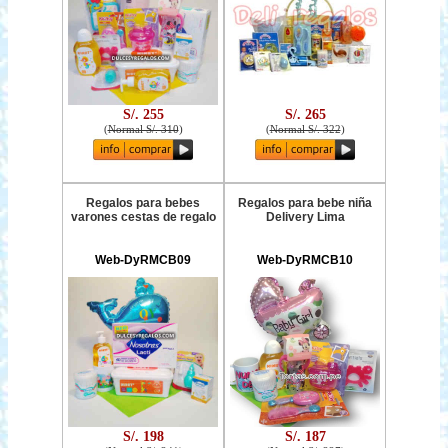
S/. 255
S/. 265
(
Normal S/. 310
)
(
Normal S/. 322
)
Regalos para bebes
Regalos para bebe niña
varones cestas de regalo
Delivery Lima
Web-DyRMCB09
Web-DyRMCB10
S/. 198
S/. 187