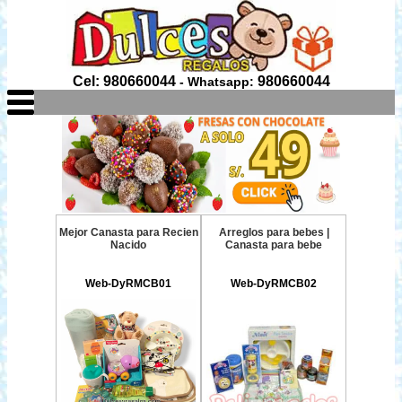
Cel: 980660044
980660044
- Whatsapp:
Mejor Canasta para Recien
Arreglos para bebes |
Nacido
Canasta para bebe
Web-DyRMCB01
Web-DyRMCB02