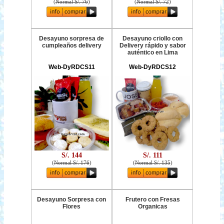
(
Normal S/. 76
)
(
Normal S/. 72
)
Desayuno sorpresa de
Desayuno criollo con
cumpleaños delivery
Delivery rápido y sabor
auténtico en Lima
Web-DyRDCS11
Web-DyRDCS12
S/. 144
S/. 111
(
Normal S/. 176
)
(
Normal S/. 135
)
Desayuno Sorpresa con
Frutero con Fresas
Flores
Organicas