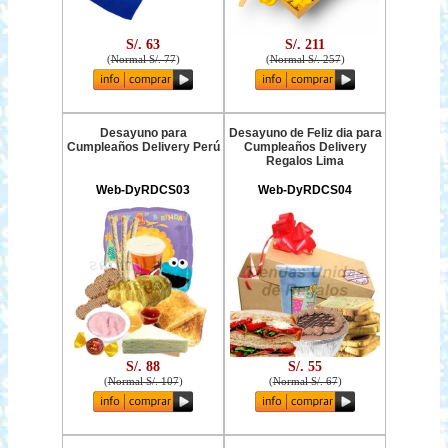
S/. 63
S/. 211
(
Normal S/. 77
)
(
Normal S/. 257
)
Desayuno para
Desayuno de Feliz dia para
Cumpleaños Delivery Perú
Cumpleaños Delivery
Regalos Lima
Web-DyRDCS03
Web-DyRDCS04
S/. 88
S/. 55
(
Normal S/. 107
)
(
Normal S/. 67
)