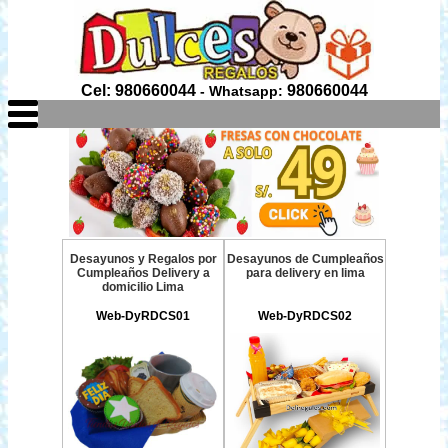
Cel: 980660044
980660044
- Whatsapp:
Desayunos y Regalos por
Desayunos de Cumpleaños
Cumpleaños Delivery a
para delivery en lima
domicilio Lima
Web-DyRDCS01
Web-DyRDCS02