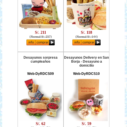
S/. 211
S/. 118
(
Normal S/. 257
)
(
Normal S/. 144
)
Desayunos sorpresa
Desayunos Delivery en San
cumpleaños
Borja - Desayuno a
domicilio
Web-DyRDCS09
Web-DyRDCS10
S/. 62
S/. 59