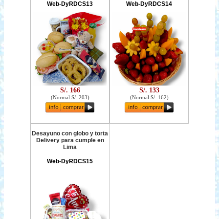
Web-DyRDCS13
Web-DyRDCS14
S/. 166
S/. 133
(
Normal S/. 203
)
(
Normal S/. 162
)
Desayuno con globo y torta
Delivery para cumple en
Lima
Web-DyRDCS15