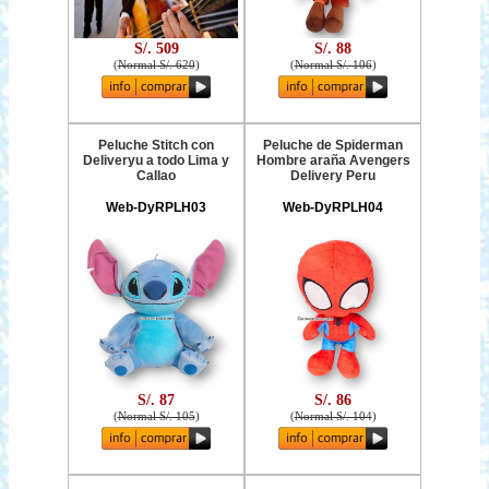
S/. 509
S/. 88
(
Normal S/. 620
)
(
Normal S/. 106
)
Peluche Stitch con
Peluche de Spiderman
Deliveryu a todo Lima y
Hombre araña Avengers
Callao
Delivery Peru
Web-DyRPLH03
Web-DyRPLH04
S/. 87
S/. 86
(
Normal S/. 105
)
(
Normal S/. 104
)