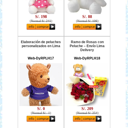
S/. 198
S/. 88
(
Normal S/. 241
)
(
Normal S/. 106
)
Elaboración de peluches
Ramo de Rosas con
personalizados en Lima
Peluche – Envío Lima
Delivery
Web-DyRPLH17
Web-DyRPLH18
S/. 0
S/. 209
(
Normal S/. -1
)
(
Normal S/. 254
)