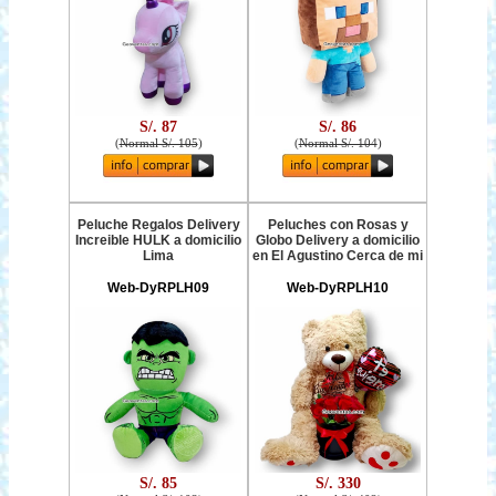
S/. 87
S/. 86
(
Normal S/. 105
)
(
Normal S/. 104
)
Peluche Regalos Delivery
Peluches con Rosas y
Increible HULK a domicilio
Globo Delivery a domicilio
Lima
en El Agustino Cerca de mi
Web-DyRPLH09
Web-DyRPLH10
S/. 85
S/. 330