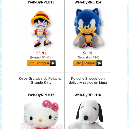
Web-DyRPLH13
Web-DyRPLH14
S/. 91
S/. 91
(
Normal S/. 110
)
(
Normal S/. 110
)
Osos Grandes de Peluche |
Peluche Snoopy con
Grande Kitty
delivery rápido en Lima
Web-DyRPLH15
Web-DyRPLH16