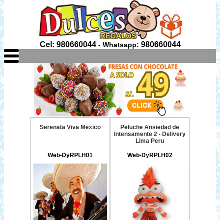
Cel: 980660044
980660044
- Whatsapp:
Serenata Viva Mexico
Peluche Ansiedad de
Intensamente 2 - Delivery
Lima Peru
Web-DyRPLH01
Web-DyRPLH02