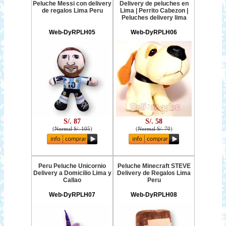
Peluche Messi con delivery
Delivery de peluches en
de regalos Lima Peru
Lima | Perrito Cabezon |
Peluches delivery lima
Web-DyRPLH05
Web-DyRPLH06
S/. 87
S/. 58
(
Normal S/. 105
)
(
Normal S/. 70
)
Peru Peluche Unicornio
Peluche Minecraft STEVE
Delivery a Domicilio Lima y
Delivery de Regalos Lima
Callao
Peru
Web-DyRPLH07
Web-DyRPLH08