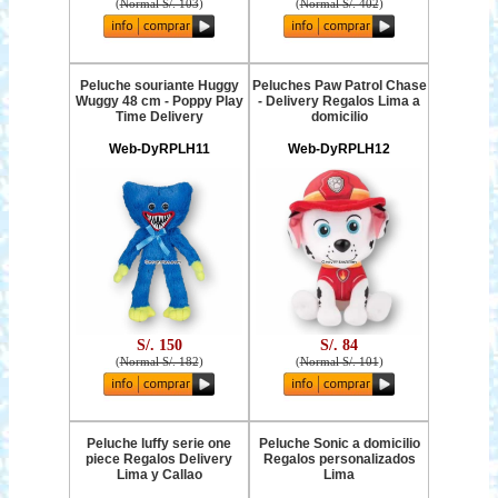
(
Normal S/. 103
)
(
Normal S/. 402
)
Peluche souriante Huggy
Peluches Paw Patrol Chase
Wuggy 48 cm - Poppy Play
- Delivery Regalos Lima a
Time Delivery
domicilio
Web-DyRPLH11
Web-DyRPLH12
S/. 150
S/. 84
(
Normal S/. 182
)
(
Normal S/. 101
)
Peluche luffy serie one
Peluche Sonic a domicilio
piece Regalos Delivery
Regalos personalizados
Lima y Callao
Lima