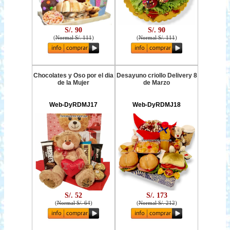
S/. 90
S/. 90
(
Normal S/. 111
)
(
Normal S/. 111
)
Chocolates y Oso por el dia
Desayuno criollo Delivery 8
de la Mujer
de Marzo
Web-DyRDMJ17
Web-DyRDMJ18
S/. 52
S/. 173
(
Normal S/. 64
)
(
Normal S/. 212
)