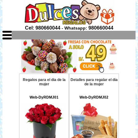
Cel: 980660044
980660044
- Whatsapp:
Regalos para el dia de la
Detalles para regalar el dia
mujer
de la mujer
Web-DyRDMJ01
Web-DyRDMJ02