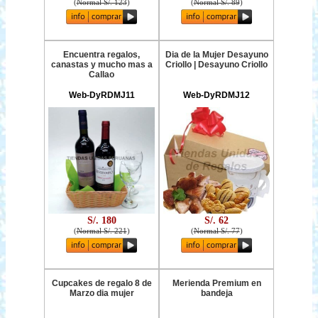
(
Normal S/. 123
)
(
Normal S/. 89
)
Encuentra regalos,
Dia de la Mujer Desayuno
canastas y mucho mas a
Criollo | Desayuno Criollo
Callao
Web-DyRDMJ11
Web-DyRDMJ12
S/. 180
S/. 62
(
Normal S/. 221
)
(
Normal S/. 77
)
Cupcakes de regalo 8 de
Merienda Premium en
Marzo dia mujer
bandeja