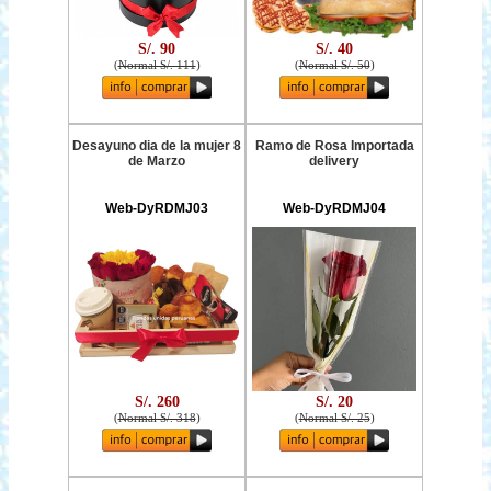
S/. 90
S/. 40
(
Normal S/. 111
)
(
Normal S/. 50
)
Desayuno dia de la mujer 8
Ramo de Rosa Importada
de Marzo
delivery
Web-DyRDMJ03
Web-DyRDMJ04
S/. 260
S/. 20
(
Normal S/. 318
)
(
Normal S/. 25
)