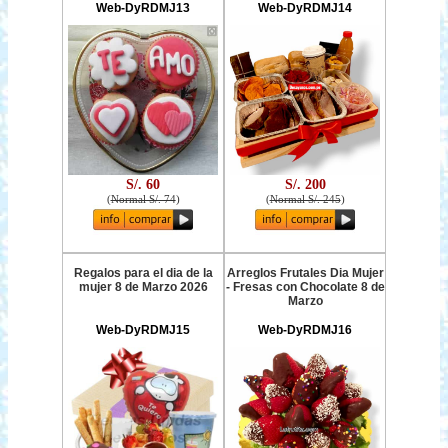
Web-DyRDMJ13
Web-DyRDMJ14
S/. 60
S/. 200
(
Normal S/. 74
)
(
Normal S/. 245
)
Regalos para el dia de la
Arreglos Frutales Dia Mujer
mujer 8 de Marzo 2026
- Fresas con Chocolate 8 de
Marzo
Web-DyRDMJ15
Web-DyRDMJ16