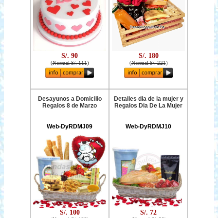
S/. 90
S/. 180
(
Normal S/. 111
)
(
Normal S/. 221
)
Desayunos a Domicilio
Detalles dia de la mujer y
Regalos 8 de Marzo
Regalos Dia De La Mujer
Web-DyRDMJ09
Web-DyRDMJ10
S/. 100
S/. 72