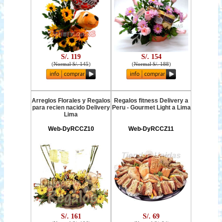
S/. 119
S/. 154
(
Normal S/. 145
)
(
Normal S/. 188
)
Arreglos Florales y Regalos
Regalos fitness Delivery a
para recien nacido Delivery
Peru - Gourmet Light a Lima
Lima
Web-DyRCCZ10
Web-DyRCCZ11
S/. 161
S/. 69