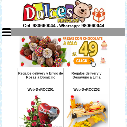
Cel: 980660044
980660044
- Whatsapp:
Regalos delivery y Envio de
Regalos delivery y
Rosas a Domicilio
Desayuno a Lima
Web-DyRCCZ01
Web-DyRCCZ02