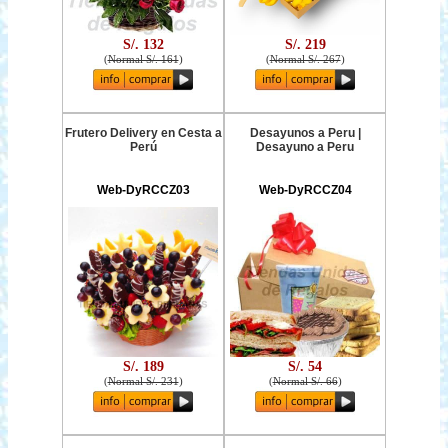
S/. 132
S/. 219
(
Normal S/. 161
)
(
Normal S/. 267
)
Frutero Delivery en Cesta a
Desayunos a Peru |
Perú
Desayuno a Peru
Web-DyRCCZ03
Web-DyRCCZ04
S/. 189
S/. 54
(
Normal S/. 231
)
(
Normal S/. 66
)