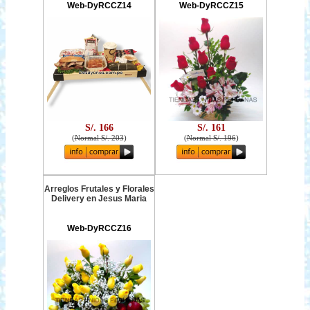
Web-DyRCCZ14
Web-DyRCCZ15
S/. 166
S/. 161
(
Normal S/. 203
)
(
Normal S/. 196
)
Arreglos Frutales y Florales
Delivery en Jesus Maria
Web-DyRCCZ16