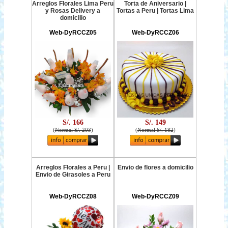
Arreglos Florales Lima Peru
Torta de Aniversario |
y Rosas Delivery a
Tortas a Peru | Tortas Lima
domicilio
Web-DyRCCZ05
Web-DyRCCZ06
S/. 166
S/. 149
(
Normal S/. 203
)
(
Normal S/. 182
)
Arreglos Florales a Peru |
Envio de flores a domicilio
Envio de Girasoles a Peru
Web-DyRCCZ08
Web-DyRCCZ09