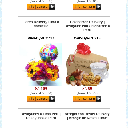
(
Normal S/. 196
)
(
Normal S/. 84
)
Flores Delivery Lima a
Chicharron Delivery |
domicilio
Desayuno con Chicharron a
Peru
Web-DyRCCZ12
Web-DyRCCZ13
S/. 109
S/. 59
(
Normal S/. 133
)
(
Normal S/. 72
)
Desayunos a Lima Peru |
Arreglo con Rosas Delivery
Desayunos a Peru
| Arreglo de Rosas Limaº