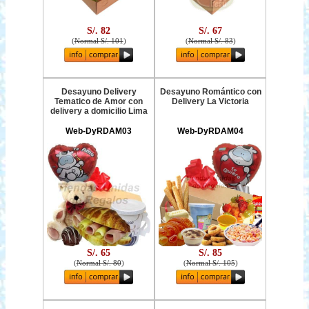
S/. 82
S/. 67
(
Normal S/. 101
)
(
Normal S/. 83
)
Desayuno Delivery
Desayuno Romántico con
Tematico de Amor con
Delivery La Victoria
delivery a domicilio Lima
Web-DyRDAM03
Web-DyRDAM04
S/. 65
S/. 85
(
Normal S/. 80
)
(
Normal S/. 105
)