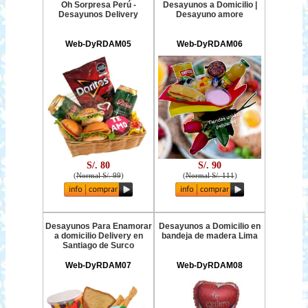
Oh Sorpresa Perú -
Desayunos a Domicilio |
Desayunos Delivery
Desayuno amore
Web-DyRDAM05
Web-DyRDAM06
S/. 80
S/. 90
(
Normal S/. 99
)
(
Normal S/. 111
)
Desayunos Para Enamorar
Desayunos a Domicilio en
a domicilio Delivery en
bandeja de madera Lima
Santiago de Surco
Web-DyRDAM07
Web-DyRDAM08