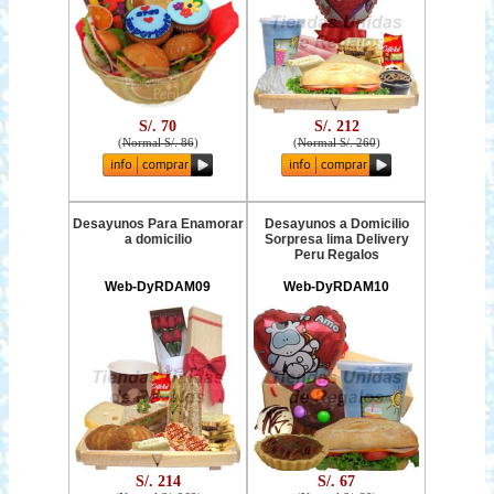
S/. 70
S/. 212
(
Normal S/. 86
)
(
Normal S/. 260
)
Desayunos Para Enamorar
Desayunos a Domicilio
a domicilio
Sorpresa lima Delivery
Peru Regalos
Web-DyRDAM09
Web-DyRDAM10
S/. 214
S/. 67