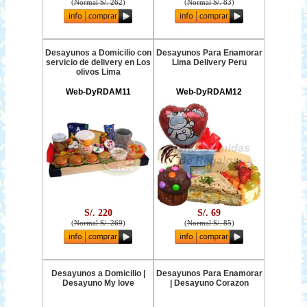
(
Normal S/. 262
)
(
Normal S/. 83
)
Desayunos a Domicilio con
Desayunos Para Enamorar
servicio de delivery en Los
Lima Delivery Peru
olivos Lima
Web-DyRDAM11
Web-DyRDAM12
S/. 220
S/. 69
(
Normal S/. 269
)
(
Normal S/. 85
)
Desayunos a Domicilio |
Desayunos Para Enamorar
Desayuno My love
| Desayuno Corazon