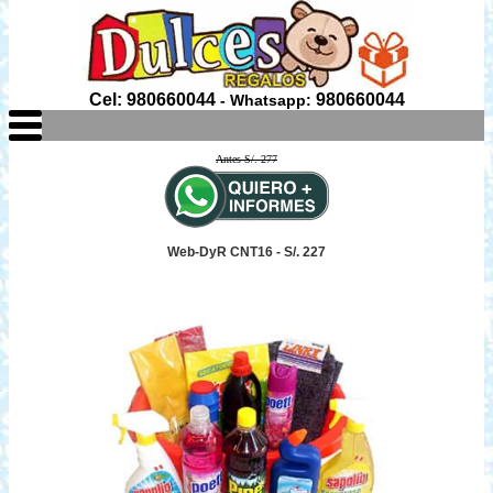
Cel: 980660044
980660044
- Whatsapp:
Antes S/. 277
Web-DyR CNT16 - S/. 227