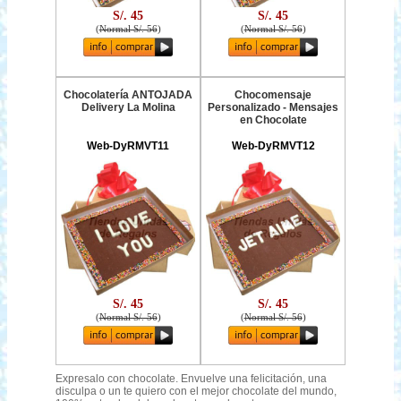
S/. 45
S/. 45
(
Normal S/. 56
)
(
Normal S/. 56
)
Chocolatería ANTOJADA
Chocomensaje
Delivery La Molina
Personalizado - Mensajes
en Chocolate
Web-DyRMVT11
Web-DyRMVT12
S/. 45
S/. 45
(
Normal S/. 56
)
(
Normal S/. 56
)
Expresalo con chocolate. Envuelve una felicitación, una
disculpa o un te quiero con el mejor chocolate del mundo,