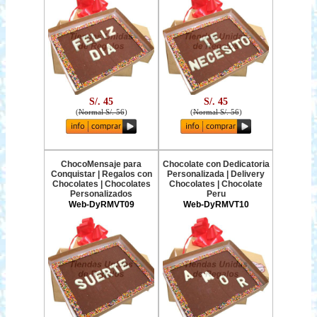
S/. 45
S/. 45
(
Normal S/. 56
)
(
Normal S/. 56
)
ChocoMensaje para
Chocolate con Dedicatoria
Conquistar | Regalos con
Personalizada | Delivery
Chocolates | Chocolates
Chocolates | Chocolate
Personalizados
Peru
Web-DyRMVT09
Web-DyRMVT10