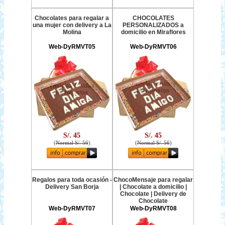
Chocolates para regalar a
CHOCOLATES
una mujer con delivery a La
PERSONALIZADOS a
Molina
domicilio en Miraflores
Web-DyRMVT05
Web-DyRMVT06
S/. 45
S/. 45
(
Normal S/. 56
)
(
Normal S/. 56
)
Regalos para toda ocasión -
ChocoMensaje para regalar
Delivery San Borja
| Chocolate a domicilio |
Chocolate | Delivery de
Chocolate
Web-DyRMVT07
Web-DyRMVT08