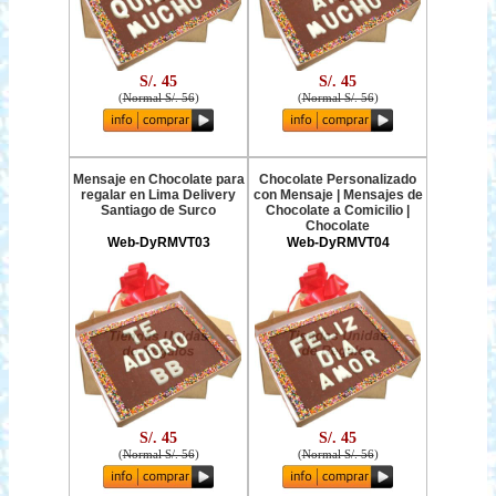
S/. 45
S/. 45
(
Normal S/. 56
)
(
Normal S/. 56
)
Mensaje en Chocolate para
Chocolate Personalizado
regalar en Lima Delivery
con Mensaje | Mensajes de
Santiago de Surco
Chocolate a Comicilio |
Chocolate
Web-DyRMVT03
Web-DyRMVT04
S/. 45
S/. 45
(
Normal S/. 56
)
(
Normal S/. 56
)