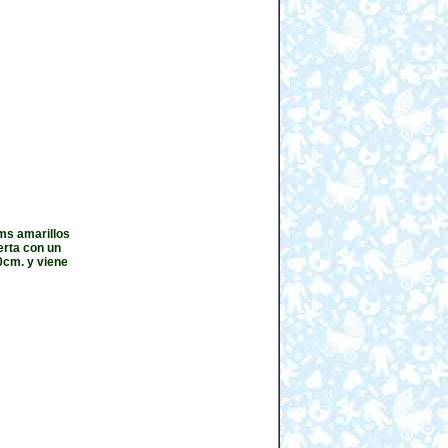
ums amarillos
erta con un
60cm. y viene