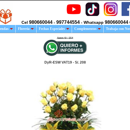
980660044
997744554
980660044
Cel
-
- Whatsapp
endas
Floreria
Fechas Especiales
Complementos
Trabaja con No
Antes S/. 254
DyR-ESW VAT19 - S/. 208