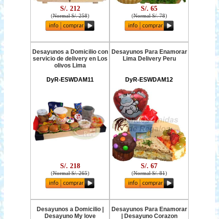
S/. 212
S/. 65
(
Normal S/. 258
)
(
Normal S/. 78
)
Desayunos a Domicilio con
Desayunos Para Enamorar
servicio de delivery en Los
Lima Delivery Peru
olivos Lima
DyR-ESWDAM11
DyR-ESWDAM12
S/. 218
S/. 67
(
Normal S/. 265
)
(
Normal S/. 81
)
Desayunos a Domicilio |
Desayunos Para Enamorar
Desayuno My love
| Desayuno Corazon