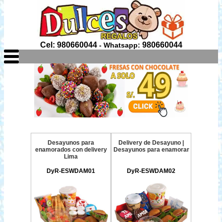
Cel: 980660044
980660044
- Whatsapp:
Desayunos para
Delivery de Desayuno |
enamorados con delivery
Desayunos para enamorar
Lima
DyR-ESWDAM01
DyR-ESWDAM02