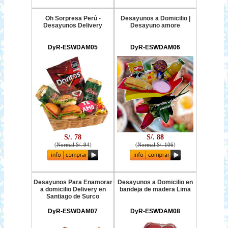
Oh Sorpresa Perú -
Desayunos a Domicilio |
Desayunos Delivery
Desayuno amore
DyR-ESWDAM05
DyR-ESWDAM06
S/. 78
S/. 88
(
Normal S/. 94
)
(
Normal S/. 106
)
Desayunos Para Enamorar
Desayunos a Domicilio en
a domicilio Delivery en
bandeja de madera Lima
Santiago de Surco
DyR-ESWDAM07
DyR-ESWDAM08