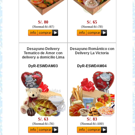
S/. 80
S/. 65
(
Normal S/. 97
)
(
Normal S/. 78
)
Desayuno Delivery
Desayuno Romántico con
Tematico de Amor con
Delivery La Victoria
delivery a domicilio Lima
DyR-ESWDAM03
DyR-ESWDAM04
S/. 63
S/. 83
(
Normal S/. 76
)
(
Normal S/. 100
)