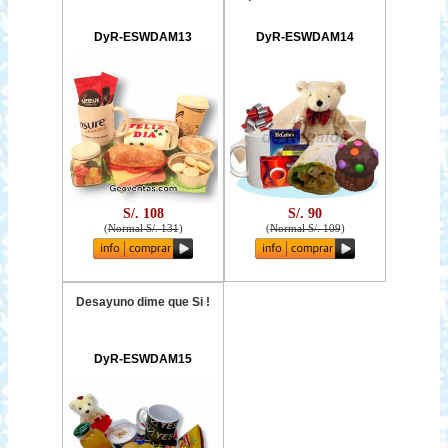
DyR-ESWDAM13
DyR-ESWDAM14
S/. 108
S/. 90
(
Normal S/. 131
)
(
Normal S/. 109
)
Desayuno dime que Si !
DyR-ESWDAM15