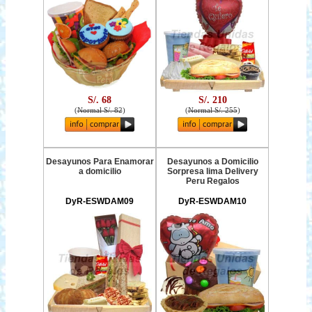
S/. 68
S/. 210
(
Normal S/. 82
)
(
Normal S/. 255
)
Desayunos Para Enamorar
Desayunos a Domicilio
a domicilio
Sorpresa lima Delivery
Peru Regalos
DyR-ESWDAM09
DyR-ESWDAM10