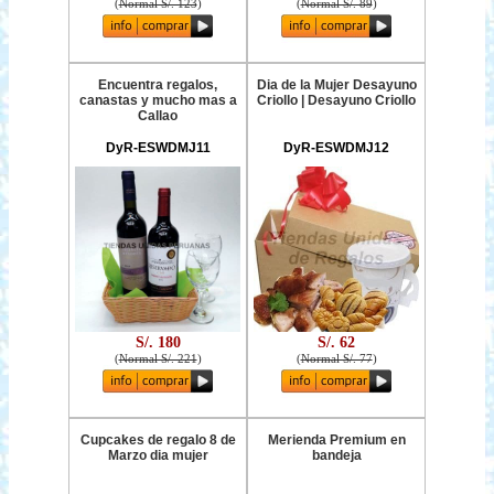
(
Normal S/. 123
)
(
Normal S/. 89
)
Encuentra regalos,
Dia de la Mujer Desayuno
canastas y mucho mas a
Criollo | Desayuno Criollo
Callao
DyR-ESWDMJ11
DyR-ESWDMJ12
S/. 180
S/. 62
(
Normal S/. 221
)
(
Normal S/. 77
)
Cupcakes de regalo 8 de
Merienda Premium en
Marzo dia mujer
bandeja