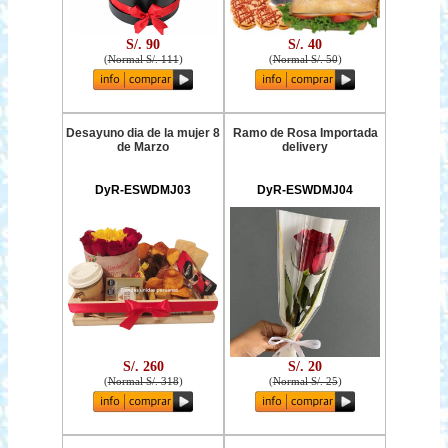
S/. 90
S/. 40
(
Normal S/. 111
)
(
Normal S/. 50
)
Desayuno dia de la mujer 8
Ramo de Rosa Importada
de Marzo
delivery
DyR-ESWDMJ03
DyR-ESWDMJ04
S/. 260
S/. 20
(
Normal S/. 318
)
(
Normal S/. 25
)