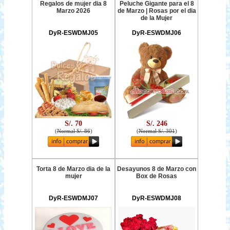
Regalos de mujer dia 8
Peluche Gigante para el 8
Marzo 2026
de Marzo | Rosas por el dia
de la Mujer
DyR-ESWDMJ05
DyR-ESWDMJ06
S/. 70
S/. 246
(
Normal S/. 86
)
(
Normal S/. 301
)
Torta 8 de Marzo dia de la
Desayunos 8 de Marzo con
mujer
Box de Rosas
DyR-ESWDMJ07
DyR-ESWDMJ08