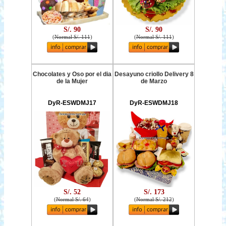
S/. 90
S/. 90
(
Normal S/. 111
)
(
Normal S/. 111
)
Chocolates y Oso por el dia
Desayuno criollo Delivery 8
de la Mujer
de Marzo
DyR-ESWDMJ17
DyR-ESWDMJ18
S/. 52
S/. 173
(
Normal S/. 64
)
(
Normal S/. 212
)