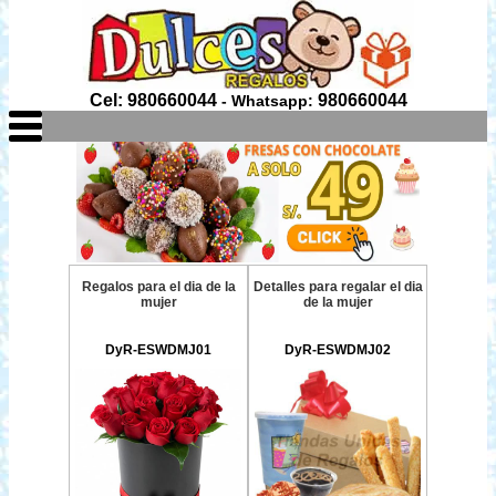
Cel: 980660044
980660044
- Whatsapp:
Regalos para el dia de la
Detalles para regalar el dia
mujer
de la mujer
DyR-ESWDMJ01
DyR-ESWDMJ02