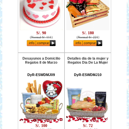
S/. 90
S/. 180
(
Normal S/. 111
)
(
Normal S/. 221
)
Desayunos a Domicilio
Detalles dia de la mujer y
Regalos 8 de Marzo
Regalos Dia De La Mujer
DyR-ESWDMJ09
DyR-ESWDMJ10
S/. 100
S/. 72