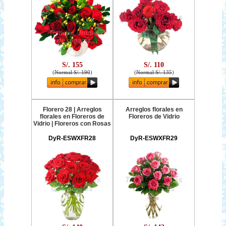
S/. 155
S/. 110
(
Normal S/. 190
)
(
Normal S/. 135
)
Florero 28 | Arreglos
Arreglos florales en
florales en Floreros de
Floreros de Vidrio
Vidrio | Floreros con Rosas
DyR-ESWXFR28
DyR-ESWXFR29