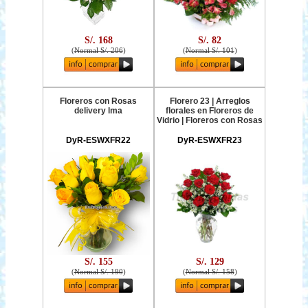
S/. 168
S/. 82
(
Normal S/. 206
)
(
Normal S/. 101
)
Floreros con Rosas
Florero 23 | Arreglos
delivery lma
florales en Floreros de
Vidrio | Floreros con Rosas
DyR-ESWXFR22
DyR-ESWXFR23
S/. 155
S/. 129
(
Normal S/. 190
)
(
Normal S/. 158
)