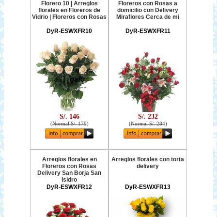
Florero 10 | Arreglos
Floreros con Rosas a
florales en Floreros de
domicilio con Delivery
Vidrio | Floreros con Rosas
Miraflores Cerca de mi
DyR-ESWXFR10
DyR-ESWXFR11
S/. 146
S/. 232
(
Normal S/. 179
)
(
Normal S/. 284
)
Arreglos florales en
Arreglos florales con torta
Floreros con Rosas
delivery
Delivery San Borja San
Isidro
DyR-ESWXFR12
DyR-ESWXFR13