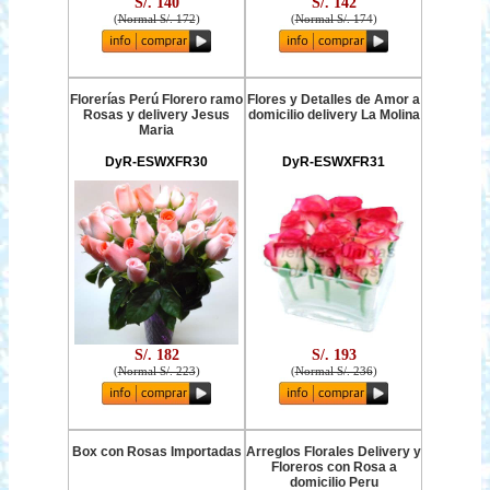
S/. 140
S/. 142
(
Normal S/. 172
)
(
Normal S/. 174
)
Florerías Perú Florero ramo
Flores y Detalles de Amor a
Rosas y delivery Jesus
domicilio delivery La Molina
Maria
DyR-ESWXFR30
DyR-ESWXFR31
S/. 182
S/. 193
(
Normal S/. 223
)
(
Normal S/. 236
)
Box con Rosas Importadas
Arreglos Florales Delivery y
Floreros con Rosa a
domicilio Peru