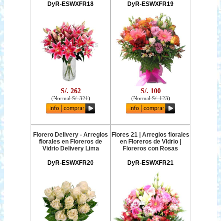
DyR-ESWXFR18
DyR-ESWXFR19
S/. 262
S/. 100
(
Normal S/. 321
)
(
Normal S/. 123
)
Florero Delivery - Arreglos
Flores 21 | Arreglos florales
florales en Floreros de
en Floreros de Vidrio |
Vidrio Delivery Lima
Floreros con Rosas
DyR-ESWXFR20
DyR-ESWXFR21