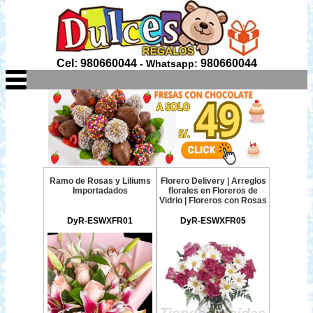
Cel: 980660044
980660044
- Whatsapp:
Ramo de Rosas y Liliums
Florero Delivery | Arreglos
Importadados
florales en Floreros de
Vidrio | Floreros con Rosas
DyR-ESWXFR01
DyR-ESWXFR05