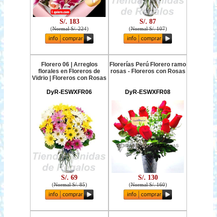
S/. 183
S/. 87
(
Normal S/. 224
)
(
Normal S/. 107
)
Florero 06 | Arreglos
Florerías Perú Florero ramo
florales en Floreros de
rosas - Floreros con Rosas
Vidrio | Floreros con Rosas
DyR-ESWXFR06
DyR-ESWXFR08
S/. 69
S/. 130
(
Normal S/. 85
)
(
Normal S/. 160
)