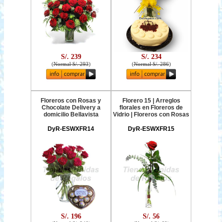
S/. 239
S/. 234
(
Normal S/. 293
)
(
Normal S/. 286
)
Floreros con Rosas y
Florero 15 | Arreglos
Chocolate Delivery a
florales en Floreros de
domicilio Bellavista
Vidrio | Floreros con Rosas
DyR-ESWXFR14
DyR-ESWXFR15
S/. 196
S/. 56