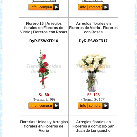
(
Normal S/. 240
)
(
Normal S/. 69
)
Florero 16 | Arreglos
Arreglos florales en
florales en Floreros de
Floreros de Vidrio - Floreros
Vidrio | Floreros con Rosas
con Rosas
DyR-ESWXFR16
DyR-ESWXFR17
S/. 80
S/. 128
(
Normal S/. 99
)
(
Normal S/. 157
)
Florerias Unidas y Arreglos
Arreglos florales en
florales en Floreros de
Floreros a domicilio San
Vidrio
Juan de Lurigancho