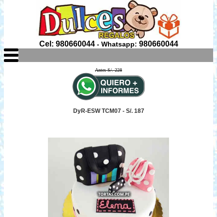
Cel: 980660044
980660044
- Whatsapp:
Antes S/. 228
DyR-ESW TCM07 - S/. 187