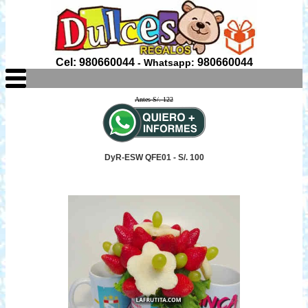
Cel: 980660044
980660044
- Whatsapp:
Antes S/. 122
DyR-ESW QFE01 - S/. 100