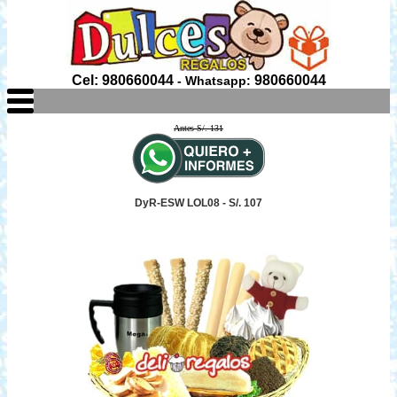
Cel: 980660044
980660044
- Whatsapp:
Antes S/. 131
DyR-ESW LOL08 - S/. 107