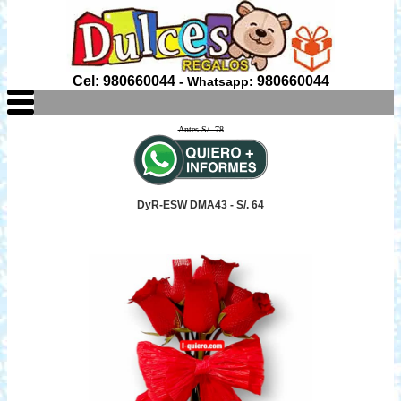
Cel: 980660044
980660044
- Whatsapp:
Antes S/. 78
DyR-ESW DMA43 - S/. 64