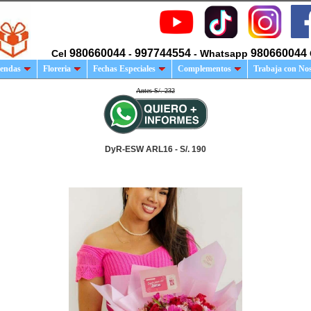
980660044
997744554
980660044
Cel
-
- Whatsapp
endas
Floreria
Fechas Especiales
Complementos
Trabaja con No
Antes S/. 232
DyR-ESW ARL16 - S/. 190