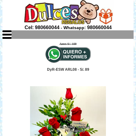
Cel: 980660044
980660044
- Whatsapp:
Antes S/. 109
DyR-ESW ARL08 - S/. 89