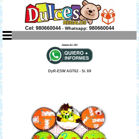
Cel: 980660044
980660044
- Whatsapp:
Antes S/. 84
DyR-ESW AGT02 - S/. 69