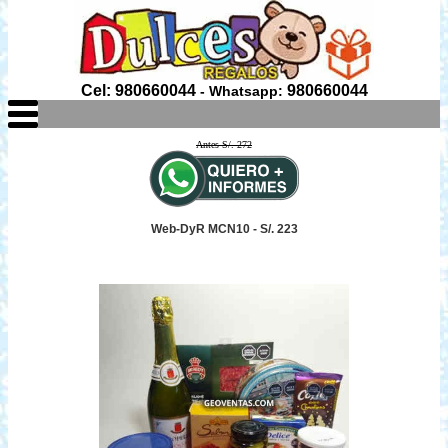
Cel: 980660044
980660044
- Whatsapp:
Antes S/. 272
Web-DyR MCN10 - S/. 223