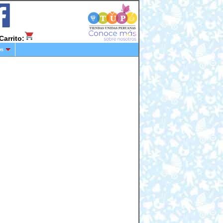
Carrito:
os