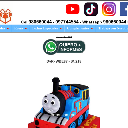
980660044
997744554
980660044
Cel
-
- Whatsapp
das
Rosas
Fechas Especiales
Complementos
Trabaja con Nosotr
Antes S/. 266
DyR- WBE87 - S/. 218