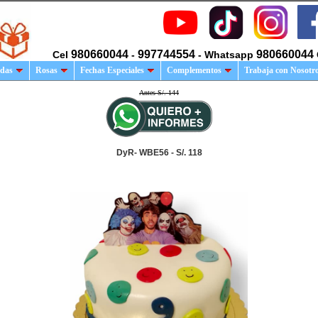
980660044
997744554
980660044
Cel
-
- Whatsapp
das
Rosas
Fechas Especiales
Complementos
Trabaja con Nosotr
Antes S/. 144
DyR- WBE56 - S/. 118