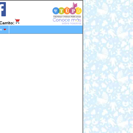
Carrito:
os