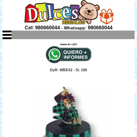
Cel: 980660044
980660044
- Whatsapp:
Antes S/. 227
DyR- WBE42 - S/. 186