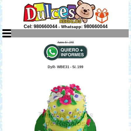
Cel: 980660044
980660044
- Whatsapp:
Antes S/. 243
DyR- WBE31 - S/. 199