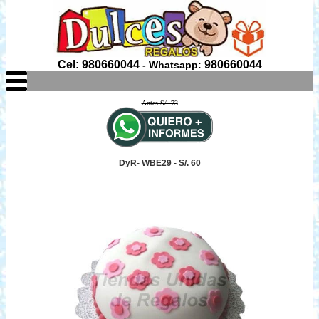
Cel: 980660044
980660044
- Whatsapp:
Antes S/. 73
DyR- WBE29 - S/. 60