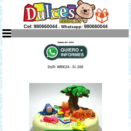
Cel: 980660044
980660044
- Whatsapp:
Antes S/. 244
DyR- WBE24 - S/. 200