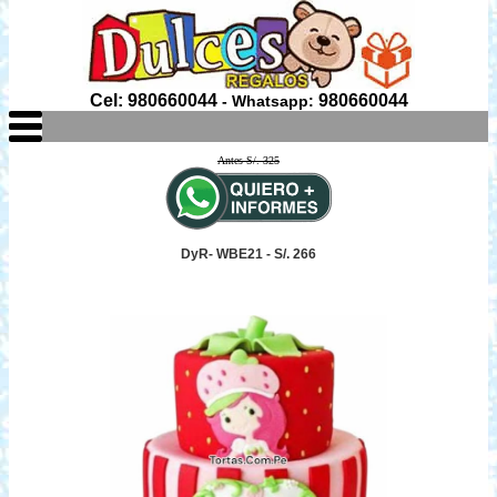
Cel: 980660044
980660044
- Whatsapp:
Antes S/. 325
DyR- WBE21 - S/. 266