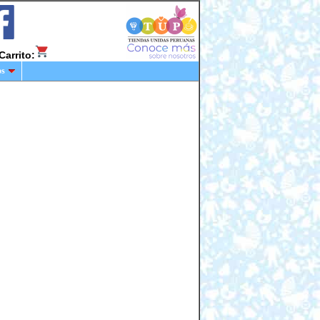
Carrito:
os