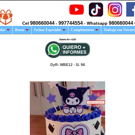
980660044
997744554
980660044
Cel
-
- Whatsapp
das
Rosas
Fechas Especiales
Complementos
Trabaja con Nosotr
Antes S/. 120
DyR- WBE12 - S/. 98