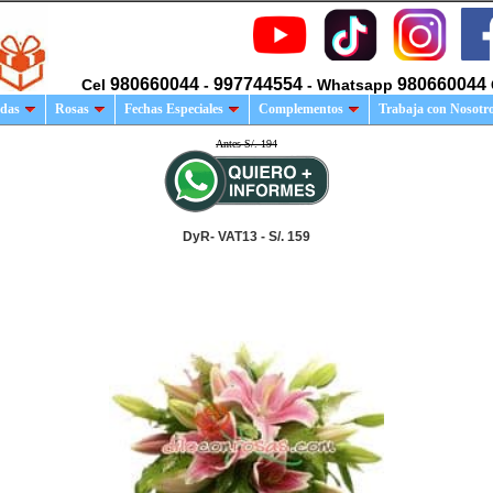
980660044
997744554
980660044
Cel
-
- Whatsapp
das
Rosas
Fechas Especiales
Complementos
Trabaja con Nosotr
Antes S/. 194
DyR- VAT13 - S/. 159