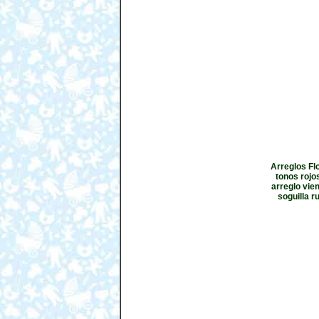
Arreglos Fl
tonos rojo
arreglo vie
soguilla r