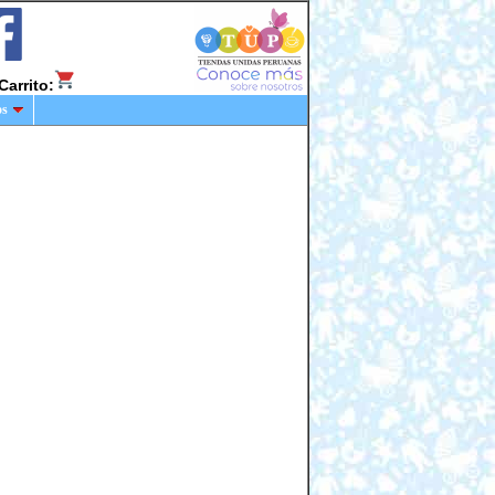
Carrito:
os