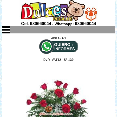
Cel: 980660044
980660044
- Whatsapp:
Antes S/. 170
DyR- VAT12 - S/. 139