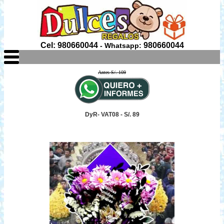
Cel: 980660044
980660044
- Whatsapp:
Antes S/. 109
DyR- VAT08 - S/. 89