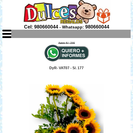
Cel: 980660044
980660044
- Whatsapp:
Antes S/. 216
DyR- VAT07 - S/. 177