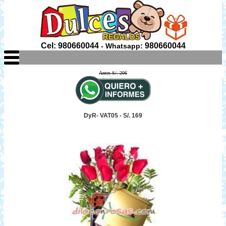
Cel: 980660044
980660044
- Whatsapp:
Antes S/. 206
DyR- VAT05 - S/. 169