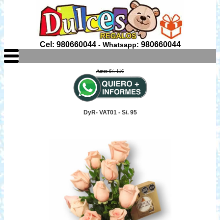
Cel: 980660044
980660044
- Whatsapp:
Antes S/. 116
DyR- VAT01 - S/. 95