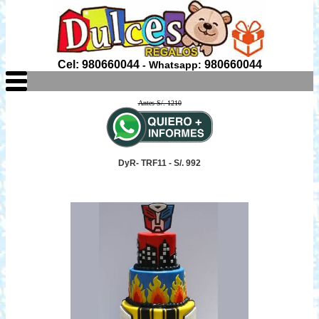
Cel: 980660044
980660044
- Whatsapp:
Antes S/. 1210
DyR- TRF11 - S/. 992