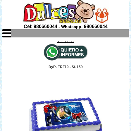
Cel: 980660044
980660044
- Whatsapp:
Antes S/. 194
DyR- TRF10 - S/. 159