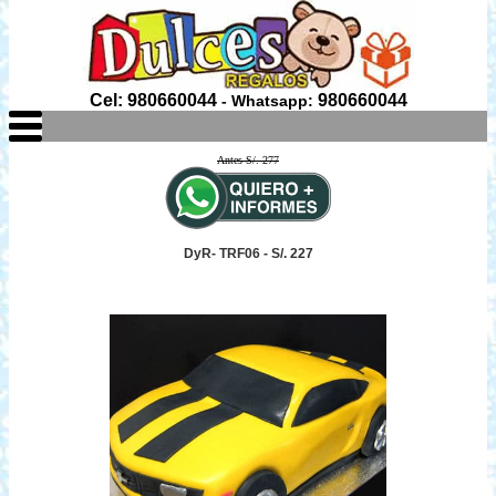
Cel: 980660044
980660044
- Whatsapp:
Antes S/. 277
DyR- TRF06 - S/. 227