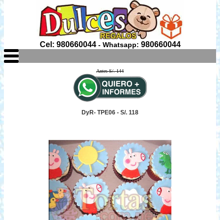
Cel: 980660044
980660044
- Whatsapp:
Antes S/. 144
DyR- TPE06 - S/. 118