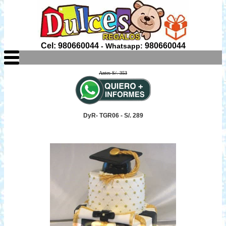
Cel: 980660044
980660044
- Whatsapp:
Antes S/. 353
DyR- TGR06 - S/. 289