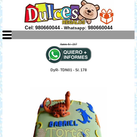
Cel: 980660044
980660044
- Whatsapp:
Antes S/. 217
DyR- TDN01 - S/. 178