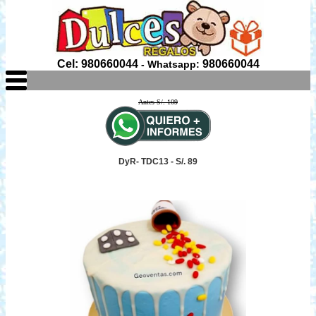
Cel: 980660044
980660044
- Whatsapp:
Antes S/. 109
DyR- TDC13 - S/. 89