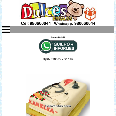
Cel: 980660044
980660044
- Whatsapp:
Antes S/. 231
DyR- TDC05 - S/. 189