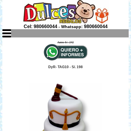
Cel: 980660044
980660044
- Whatsapp:
Antes S/. 242
DyR- TAG10 - S/. 198