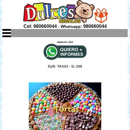
Cel: 980660044
980660044
- Whatsapp:
Antes S/. 254
DyR- TAA03 - S/. 208