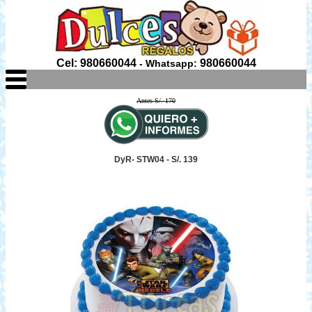
Cel: 980660044
980660044
- Whatsapp:
Antes S/. 170
DyR- STW04 - S/. 139