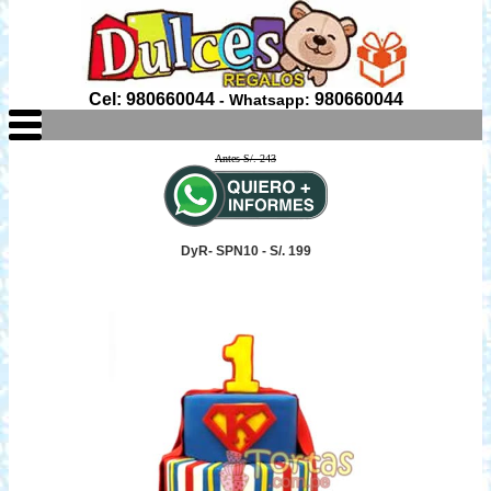
Cel: 980660044
980660044
- Whatsapp:
Antes S/. 243
DyR- SPN10 - S/. 199