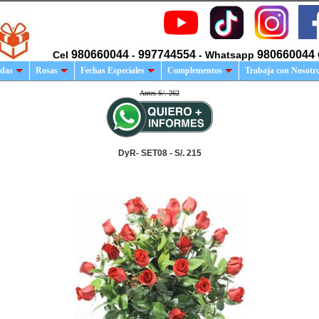
980660044
997744554
980660044
Cel
-
- Whatsapp
das
Rosas
Fechas Especiales
Complementos
Trabaja con Nosotr
Antes S/. 262
DyR- SET08 - S/. 215