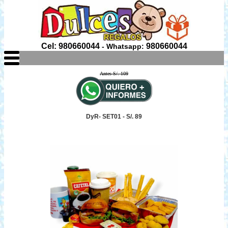
Cel: 980660044
980660044
- Whatsapp:
Antes S/. 109
DyR- SET01 - S/. 89