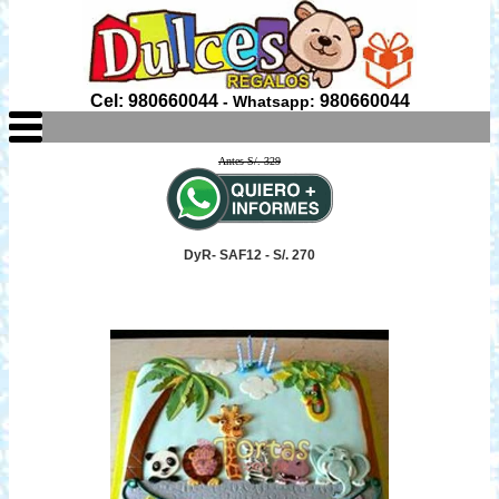
Cel: 980660044
980660044
- Whatsapp:
Antes S/. 329
DyR- SAF12 - S/. 270